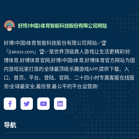
好博(中国)体育智能科技股份有限公司网站✅🏆
『jlakoss.com』🏆✅是世界顶级真人游戏让生活更精彩!好
博体育,好博体育官网,好博(中国)体育,好博体育官方网站为国
内游戏玩家打造的全球最顶级乐趣游戏APP,提供下载、入
口、首页、平台、登陆、官网、二十四小时专属客服在线服
务!全球最安全,最信誉,最公平的平台运营商!
导航