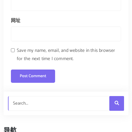
网址
Save my name, email, and website in this browser
for the next time I comment.
导航