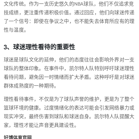
文化传统。作为一支历史悠久的NBA球队，他们不仅追求竞
技成绩，更注重传递积极价值。通过回应，他们向球迷传递
了一个信号：即使在争议之中，也不能失去体育所应有的理
性与温度。
3、球迷理性看待的重要性
球迷是球队文化的延伸，他们的态度往往会影响外界对一支
球队的整体印象。在事件中，凯尔特人队特别呼吁球迷理性
看待问题，避免因一时情绪而扩大矛盾。这种呼吁是对球迷
群体成熟度的一种期待。
理性看待事件，不仅是为了球队声誉的维护，更是为了整个
篮球环境的健康。过度情绪化的表达可能会引发网络暴力或
现实冲突，最终伤害到球队和球迷自身。凯尔特人队提醒大
家，理性才能让声音更具建设性。
好博体育官网