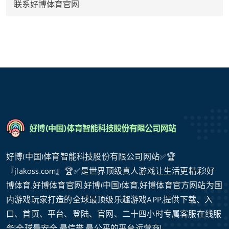
联系好博体育官网
好博(中国)体育智能科技股份有限公司网站✅🏆
『jlakoss.com』🏆✅是世界顶级真人游戏让生活更精彩!好
博体育,好博体育官网,好博(中国)体育,好博体育官方网站为国
内游戏玩家打造的全球最顶级乐趣游戏APP,提供下载、入
口、首页、平台、登陆、官网、二十四小时专属客服在线服
务!全球最安全,最信誉,最公平的平台运营商!