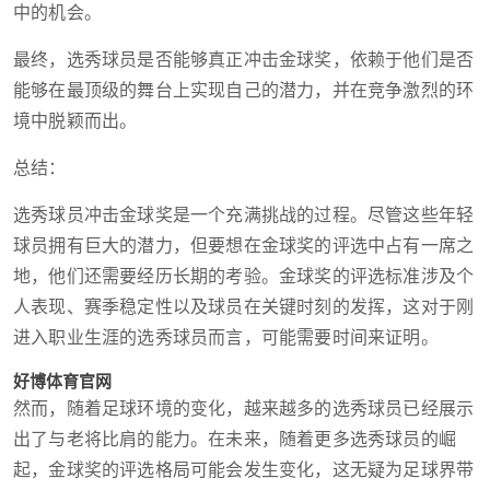
中的机会。
最终，选秀球员是否能够真正冲击金球奖，依赖于他们是否
能够在最顶级的舞台上实现自己的潜力，并在竞争激烈的环
境中脱颖而出。
总结：
选秀球员冲击金球奖是一个充满挑战的过程。尽管这些年轻
球员拥有巨大的潜力，但要想在金球奖的评选中占有一席之
地，他们还需要经历长期的考验。金球奖的评选标准涉及个
人表现、赛季稳定性以及球员在关键时刻的发挥，这对于刚
进入职业生涯的选秀球员而言，可能需要时间来证明。
好博体育官网
然而，随着足球环境的变化，越来越多的选秀球员已经展示
出了与老将比肩的能力。在未来，随着更多选秀球员的崛
起，金球奖的评选格局可能会发生变化，这无疑为足球界带