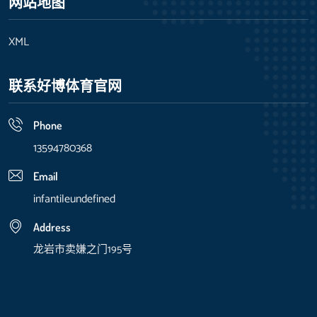
网站地图
XML
联系好博体育官网
Phone
13594780368
Email
infantileundefined
Address
龙岩市卖嫌之门195号