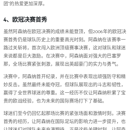
团”的热爱更加深厚。
4、欧冠决赛首秀
虽然阿森纳在欧冠决赛的成绩未能登顶，但2006年的欧冠决
赛首秀仍是球队历史上的重要高光时刻。阿森纳在该赛季一
路过关斩将，首次闯入欧洲顶级赛事决赛，这对球队和球迷
来说都是巨大激励。在决赛中，阿森纳面对强大的巴塞罗
那，全场比赛紧张刺激，展现出英超豪门的实力与勇气。
决赛中，阿森纳首开纪录，并在比赛中表现出顽强防守和精
妙反击。虽然最终未能夺冠，但球队展现出的斗志和韧性，
赢得了全世界球迷的尊重。这一经历不仅让阿森纳积累了宝
贵的欧战经验，也为未来的国际赛场打下了基础。
球迷们至今仍回忆起那场比赛的紧张场面和激情时刻。决赛
首秀的经历，让阿森纳在国际足坛的影响力进一步提升，也
让球迷们对球队未来充满期待。正是这些关键时刻，让阿森