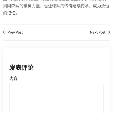
到阿森纳的精神力量，也让球队的传奇继续传承，成为永恒
的记忆。
Prev Post
Next Post
发表评论
内容