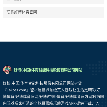
联系好博体育官网
好博(中国)体育智能科技股份有限公司网站✅🏆
『jlakoss.com』🏆✅是世界顶级真人游戏让生活更精彩!好
博体育,好博体育官网,好博(中国)体育,好博体育官方网站为国
内游戏玩家打造的全球最顶级乐趣游戏APP,提供下载、入