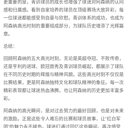
更重要的是，青训球员的成长也增强了球迷对阿森纳的认同
感和归属感。看到自家培养的球员在顶级赛场大放异彩，每
一位球迷都能感受到自豪与欣慰。青训体系的成功，也成为
阿森纳高光时刻的重要组成部分，为球队历史增添了光辉篇
章。
总结：
回顾阿森纳的五大高光时刻，无论是英超夺冠、不败传奇，
还是亨利的进球、欧冠首秀及青训球员崛起，都展示了球队
在不同历史时期的辉煌与精神风貌。这些高光时刻不仅仅是
比赛结果，更是阿森纳独特文化和球队精神的象征。每一次
精彩表现都让球迷热血沸腾，也让阿森纳的历史更加丰富多
彩。
阿森纳的高光瞬间，是对过去努力的最好回顾，也是对未来
的激励。正是这些令人难忘的比赛和球员故事，让“红白军
团”的魅力永不褪色。球迷们通过回忆这些瞬间，再次感受