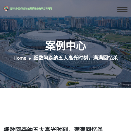
案例中心
Home
细数阿森纳五大高光时刻，满满回忆杀
细数阿森纳五大高光时刻，满满回忆杀