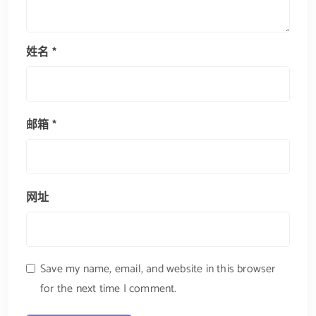
姓名
*
邮箱
*
网址
Save my name, email, and website in this browser
for the next time I comment.