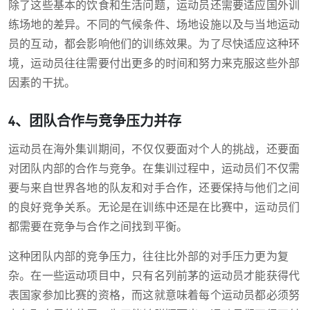
除了这些基本的饮食和生活问题，运动员还需要适应国外训
练场地的差异。不同的气候条件、场地设施以及与当地运动
员的互动，都会影响他们的训练效果。为了尽快适应这种环
境，运动员往往需要付出更多的时间和努力来克服这些外部
因素的干扰。
4、团队合作与竞争压力并存
运动员在海外集训期间，不仅仅要面对个人的挑战，还要面
对团队内部的合作与竞争。在集训过程中，运动员们不仅需
要与来自世界各地的队友和对手合作，还要保持与他们之间
的良好竞争关系。无论是在训练中还是在比赛中，运动员们
都需要在竞争与合作之间找到平衡。
这种团队内部的竞争压力，往往比外部的对手压力更为复
杂。在一些运动项目中，只有名列前茅的运动员才能获得代
表国家参加比赛的资格，而这就意味着每个运动员都必须努