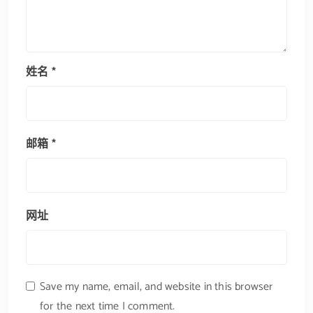
姓名
*
邮箱
*
网址
Save my name, email, and website in this browser
for the next time I comment.