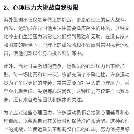
2、心理压力大挑战自我极限
海外集训不仅仅是身体上的挑战，更是心理上的巨大战斗。
首先，运动员在异国他乡往往需要适应陌生的环境，这种文
化冲击和生活压力常常让他们感到孤独和无助。在没有家人
和朋友的陪伴下，心理上的孤独感和不安感时常困扰着运动
员，使他们难以全身心投入到训练中。
此外，面对日益激烈的竞争，运动员的心理压力也不断加
剧。每一场比赛和每一次训练都充满了不确定性，许多运动
员为了争取更好的成绩，常常需要面对巨大的心理压力，甚
至会出现焦虑、失眠等心理问题。这种压力不仅来自比赛本
身，还有来自教练团队和媒体的关注。
为了应对这些心理压力，许多运动员都会接受心理辅导和心
理训练，以帮助自己在关键时刻保持冷静和清醒。这种心理
上的挑战，迫使运动员不断调整自己的心态，努力保持良好