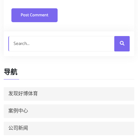
导航
发现好博体育
案例中心
公司新闻