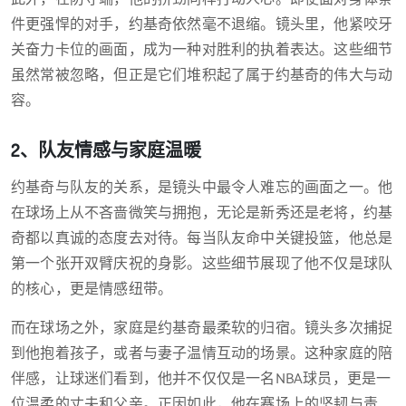
件更强悍的对手，约基奇依然毫不退缩。镜头里，他紧咬牙
关奋力卡位的画面，成为一种对胜利的执着表达。这些细节
虽然常被忽略，但正是它们堆积起了属于约基奇的伟大与动
容。
2、队友情感与家庭温暖
约基奇与队友的关系，是镜头中最令人难忘的画面之一。他
在球场上从不吝啬微笑与拥抱，无论是新秀还是老将，约基
奇都以真诚的态度去对待。每当队友命中关键投篮，他总是
第一个张开双臂庆祝的身影。这些细节展现了他不仅是球队
的核心，更是情感纽带。
而在球场之外，家庭是约基奇最柔软的归宿。镜头多次捕捉
到他抱着孩子，或者与妻子温情互动的场景。这种家庭的陪
伴感，让球迷们看到，他并不仅仅是一名NBA球员，更是一
位温柔的丈夫和父亲。正因如此，他在赛场上的坚韧与责