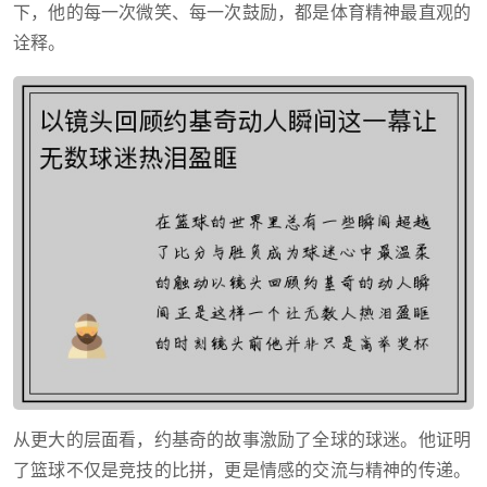
下，他的每一次微笑、每一次鼓励，都是体育精神最直观的
诠释。
从更大的层面看，约基奇的故事激励了全球的球迷。他证明
了篮球不仅是竞技的比拼，更是情感的交流与精神的传递。