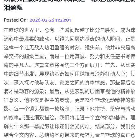
泪盈眶
Posted On:
2026-03-26 11:33:01
在篮球的世界里，总有一些瞬间超越了比分与胜负，成为球
迷心中最温柔的触动。以镜头回顾约基奇的动人瞬间，正是
这样一个让无数人热泪盈眶的时刻。镜头前，他并非只是高
举奖杯的超级巨星，而是一位用真诚、努力和责任感书写传
奇的平凡人。这篇文章将围绕三个方面展开：首先，从比赛
中的细节出发，展现约基奇如何用球技与冷静打动人心；其
次，深入探讨他与队友、家庭之间的真挚情感，那些幕后点
滴才是动容的源泉；最后，从更宏观的层面审视他的精神象
征意义，他不仅是掘金的灵魂，更是整个篮球运动精神的缩
影。每一个镜头都像一枚烙印，记录下他拼搏、坚守与感动
的故事。通过细致描绘，我们将走进一个立体的约基奇，理
解为什么那一幕能够让球迷们泪光闪烁。结尾部分，我们会
结合全文内容，总结约基奇带来的精神力量与篮球的真正意