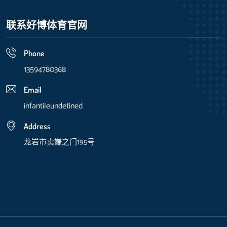
联系好博体育官网
Phone
13594780368
Email
infantileundefined
Address
龙岩市卖嫌之门195号