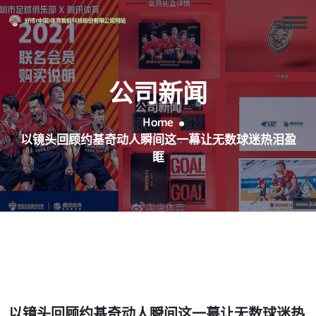
公司新闻
Home
以镜头回顾约基奇动人瞬间这一幕让无数球迷热泪盈
眶
以镜头回顾约基奇动人瞬间这一幕让无数球迷热