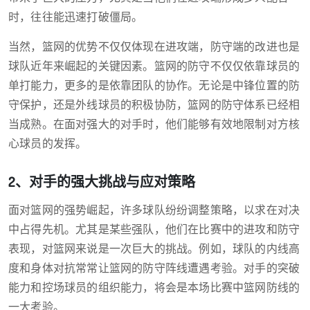
时，往往能迅速打破僵局。
当然，篮网的优势不仅仅体现在进攻端，防守端的改进也是
球队近年来崛起的关键因素。篮网的防守不仅仅依靠球员的
单打能力，更多的是依靠团队的协作。无论是中锋位置的防
守保护，还是外线球员的积极协防，篮网的防守体系已经相
当成熟。在面对强大的对手时，他们能够有效地限制对方核
心球员的发挥。
2、对手的强大挑战与应对策略
面对篮网的强势崛起，许多球队纷纷调整策略，以求在对决
中占得先机。尤其是某些强队，他们在比赛中的进攻和防守
表现，对篮网来说是一次巨大的挑战。例如，球队的内线高
度和身体对抗常常让篮网的防守阵线遭遇考验。对手的突破
能力和控场球员的组织能力，将会是本场比赛中篮网防线的
一大考验。