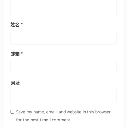
姓名
*
邮箱
*
网址
Save my name, email, and website in this browser
for the next time I comment.