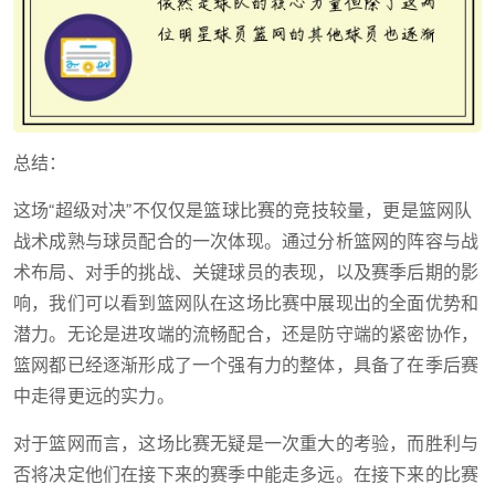
总结：
这场“超级对决”不仅仅是篮球比赛的竞技较量，更是篮网队
战术成熟与球员配合的一次体现。通过分析篮网的阵容与战
术布局、对手的挑战、关键球员的表现，以及赛季后期的影
响，我们可以看到篮网队在这场比赛中展现出的全面优势和
潜力。无论是进攻端的流畅配合，还是防守端的紧密协作，
篮网都已经逐渐形成了一个强有力的整体，具备了在季后赛
中走得更远的实力。
对于篮网而言，这场比赛无疑是一次重大的考验，而胜利与
否将决定他们在接下来的赛季中能走多远。在接下来的比赛