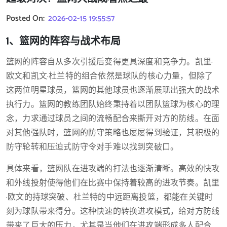
Posted On:
2026-02-15 19:55:57
1、篮网的阵容与战术布局
篮网的阵容自从多次引援后变得更具深度和竞争力。凯里·
欧文和凯文·杜兰特的组合依然是球队的核心力量，但除了
这两位明星球员，篮网的其他球员也逐渐展现出强大的战术
执行力。篮网的教练团队始终秉持着以团队篮球为核心的理
念，力求通过球员之间的流畅配合来撕开对方的防线。在面
对其他强队时，篮网的防守策略也屡屡得到验证，其积极的
防守轮转和压迫式防守令对手难以找到突破口。
具体来看，篮网队在进攻端的打法也逐渐清晰。高效的快攻
和外线投射使得他们在比赛中保持着较高的进攻节奏。凯里
·欧文的持球突破、杜兰特的中远距离投篮，都能在关键时
刻为球队带来得分。这种快速的转换进攻模式，给对方防线
带来了巨大的压力，尤其是当他们在进攻端形成多人配合