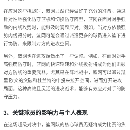
在应对这些挑战时，篮网显然已经做好了充分的准备。通过
针对性地强化防守篮板和切换防守阵型，篮网在面对对手强
劲的内线攻势时，能够及时调整应对。例如，当对方依赖强
势内线得分时，篮网可能会通过派遣更多的球员进入篮下进
行协防，来限制对方的进攻空间。
另外，篮网也在进攻端做出了一些调整。例如，在面对对手
高强度防守时，篮网的快速轮转和外线投射将成为他们击破
对方防线的重要武器。尤其是在阵地战中，篮网可以通过凯
里·欧文的突破和杜兰特的中投来拉开空间，进而打开进攻
局面。这种高效且灵活的进攻战术，能够有效应对对手的防
守压力。
3、关键球员的影响力与个人表现
在这场超级对决中，篮网队的核心球员无疑将成为比赛的焦