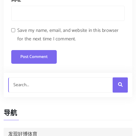
Save my name, email, and website in this browser
for the next time I comment.
导航
发现好博体育