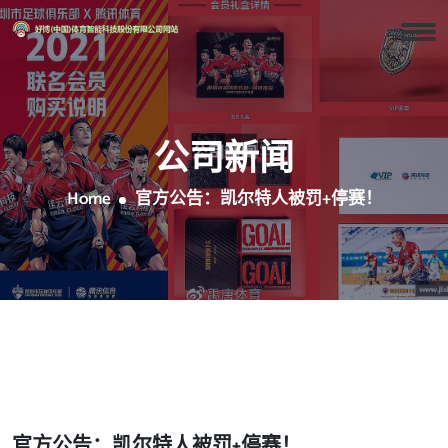
公司新闻
Home
官方公告：凯尔特人被罚+停赛！
官方公告：凯尔特人被罚+停赛！