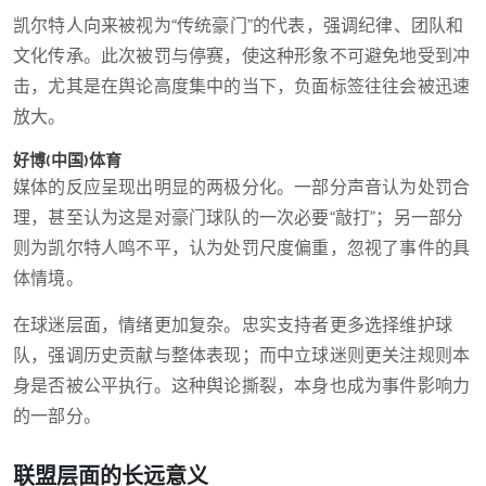
凯尔特人向来被视为“传统豪门”的代表，强调纪律、团队和
文化传承。此次被罚与停赛，使这种形象不可避免地受到冲
击，尤其是在舆论高度集中的当下，负面标签往往会被迅速
放大。
好博(中国)体育
媒体的反应呈现出明显的两极分化。一部分声音认为处罚合
理，甚至认为这是对豪门球队的一次必要“敲打”；另一部分
则为凯尔特人鸣不平，认为处罚尺度偏重，忽视了事件的具
体情境。
在球迷层面，情绪更加复杂。忠实支持者更多选择维护球
队，强调历史贡献与整体表现；而中立球迷则更关注规则本
身是否被公平执行。这种舆论撕裂，本身也成为事件影响力
的一部分。
联盟层面的长远意义