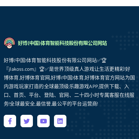
好博(中国)体育智能科技股份有限公司网站✅🏆
『jlakoss.com』🏆✅是世界顶级真人游戏让生活更精彩!好
博体育,好博体育官网,好博(中国)体育,好博体育官方网站为国
内游戏玩家打造的全球最顶级乐趣游戏APP,提供下载、入
口、首页、平台、登陆、官网、二十四小时专属客服在线服
务!全球最安全,最信誉,最公平的平台运营商!