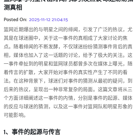
测真相
Posted On:
2025-11-12 21:04:15
篮网近期爆出的与明星之间的绯闻，引发了广泛的热议，尤
其是在球迷圈中，关于这一事件的真相成了大家讨论的焦
点。随着绯闻的不断发酵，不仅球迷纷纷猜测事件背后的真
相，媒体也加入了这一话题的讨论，给予了极大的关注。这
一事件牵扯到的明星和篮网球员都曾多次在媒体上曝光，随
着传言的扩散，大家开始对事件的真实性产生了不同的看
法。在这种背景下，球迷们对事件的猜测从最初的疑问，到
后来的热议，呈现出一种非常复杂的局面。这篇文章将从三
个方面详细阐述这一事件的内情，分别是事件的起源、媒体
的反应与球迷的猜测，以及这一事件对篮网队和明星形象的
可能影响。
1、事件的起源与传言