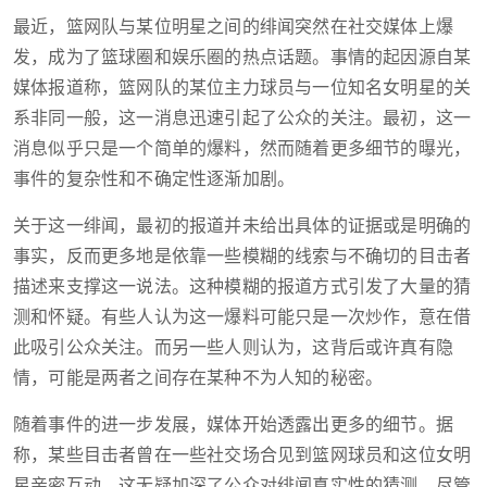
最近，篮网队与某位明星之间的绯闻突然在社交媒体上爆
发，成为了篮球圈和娱乐圈的热点话题。事情的起因源自某
媒体报道称，篮网队的某位主力球员与一位知名女明星的关
系非同一般，这一消息迅速引起了公众的关注。最初，这一
消息似乎只是一个简单的爆料，然而随着更多细节的曝光，
事件的复杂性和不确定性逐渐加剧。
关于这一绯闻，最初的报道并未给出具体的证据或是明确的
事实，反而更多地是依靠一些模糊的线索与不确切的目击者
描述来支撑这一说法。这种模糊的报道方式引发了大量的猜
测和怀疑。有些人认为这一爆料可能只是一次炒作，意在借
此吸引公众关注。而另一些人则认为，这背后或许真有隐
情，可能是两者之间存在某种不为人知的秘密。
随着事件的进一步发展，媒体开始透露出更多的细节。据
称，某些目击者曾在一些社交场合见到篮网球员和这位女明
星亲密互动，这无疑加深了公众对绯闻真实性的猜测。尽管