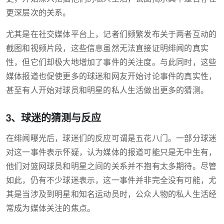
更深层次的关系。
尤其是在社交媒体平台上，记者们频繁发布关于两者互动的
截图和视频片段，这些信息虽然无法直接证明绯闻的真实
性，但它们却极大地增加了事件的关注度。与此同时，这些
媒体报道也促使更多的球迷和网友开始讨论事件的真实性，
甚至有人开始对球员和明星的私人生活做出更多的猜测。
3、球迷的猜测与反应
在绯闻曝光后，球迷们的反应可谓是五花八门。一部分球迷
对这一事件表示怀疑，认为媒体的报道可能只是无中生有，
他们对篮网球员和明星之间的关系并不抱有太多期待。尽管
如此，仍有不少球迷表示，这一事件并非完全没有可能，尤
其是当涉及到明星和知名运动员时，公众人物的私人生活经
常成为媒体关注的焦点。