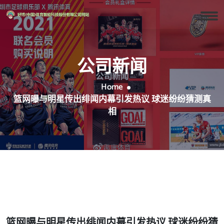
公司新闻
Home
篮网曝与明星传出绯闻内幕引发热议 球迷纷纷猜测真
相
篮网曝与明星传出绯闻内幕引发热议 球迷纷纷猜