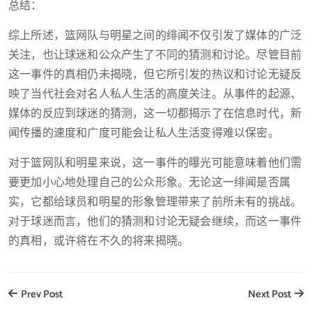
总结：
综上所述，篮网队与明星之间的绯闻不仅引发了媒体的广泛
关注，也让球迷和公众产生了不同的猜测和讨论。尽管目前
这一事件的真相仍未揭晓，但它所引发的热议和讨论无疑反
映了当代社会对名人私人生活的高度关注。从事件的起源、
媒体的反应到球迷的猜测，这一切都揭示了在信息时代，新
闻传播的速度和广度可能会让私人生活变得难以保密。
对于篮网队和明星来说，这一事件的曝光可能意味着他们需
要更加小心地处理自己的公众形象。无论这一绯闻是否属
实，它都给球员和明星的形象管理带来了前所未有的挑战。
对于球迷而言，他们的猜测和讨论无疑会继续，而这一事件
的真相，或许将在不久的将来揭晓。
Prev Post
Next Post