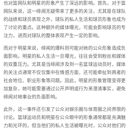
也对篮网队和明星的形象产生了深远的影响。首先，对于篮
网队来说，这一绯闻无疑带来了更多的关注，尤其是在球队
的战绩和球员表现之外，球队的私人生活和球员形象也成为
了讨论的重点。这种额外的媒体曝光，可能会影响球员的专
注力，进而对球队的整体表现产生一定的影响。
而对于明星来说，绯闻的爆料则可能对她的公众形象造成负
面影响。明星的私人生活一旦曝光，往往会受到粉丝和媒体
的双重压力。尤其是当绯闻涉及到一名篮球运动员时，媒体
的关注点通常不仅仅集中在情感方面，还可能牵扯到两者的
社会地位、职业形象等问题。因此，明星的形象管理变得更
加复杂，她可能需要通过公开声明或行为来澄清事实，避免
绯闻对她事业的负面影响。
此外，这一事件还引发了公众对娱乐圈与体育圈之间界限的
讨论。篮球运动员和明星在公众眼中的形象通常都是充满魅
力和光环的，但当他们的私人生活被曝光时，公众对他们的