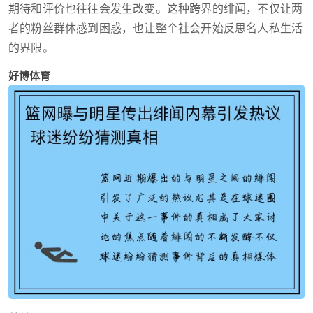
期待和评价也往往会发生改变。这种跨界的绯闻，不仅让两
者的粉丝群体感到困惑，也让整个社会开始反思名人私生活
的界限。
好博体育